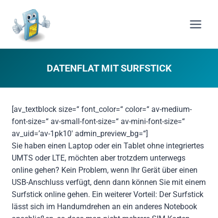
Zum
Inhalt
springen
DATENFLAT MIT SURFSTICK
[av_textblock size=“ font_color=“ color=“ av-medium-
font-size=“ av-small-font-size=“ av-mini-font-size=“
av_uid=’av-1pk10′ admin_preview_bg=“]
Sie haben einen Laptop oder ein Tablet ohne integriertes
UMTS oder LTE, möchten aber trotzdem unterwegs
online gehen? Kein Problem, wenn Ihr Gerät über einen
USB-Anschluss verfügt, denn dann können Sie mit einem
Surfstick online gehen. Ein weiterer Vorteil: Der Surfstick
lässt sich im Handumdrehen an ein anderes Notebook